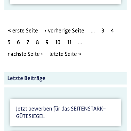
« erste Seite
‹ vorherige Seite
…
3
4
5
6
7
8
9
10
11
…
nächste Seite ›
letzte Seite »
Letzte Beiträge
Jetzt bewerben für das SEITENSTARK-
GÜTESIEGEL