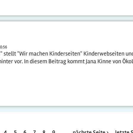
10:56
n" stellt "Wir machen Kinderseiten" Kinderwebseiten un
nter vor. In diesem Beitrag kommt Jana Kinne von Öko
4
5
6
7
8
9
…
nächste Seite ›
letzte 