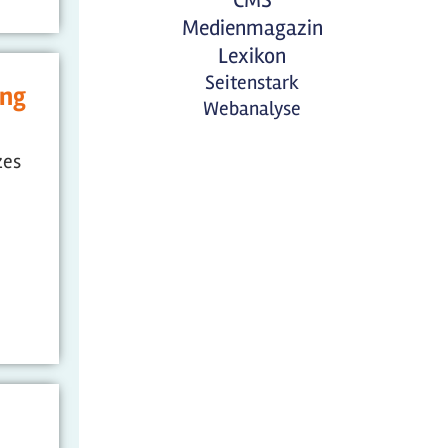
CMS
Medienmagazin
Lexikon
Seitenstark
ung
Webanalyse
zes