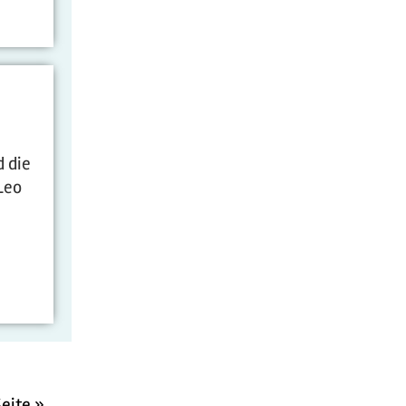
d die
Leo
Seite »