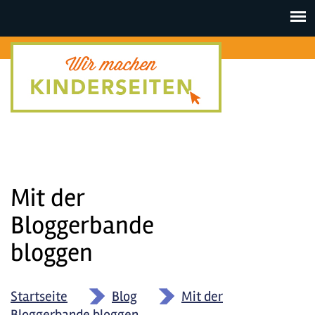
Toggle
navigat
Mit der
Bloggerbande
bloggen
Startseite
»
Blog
»
Mit der
Bloggerbande bloggen