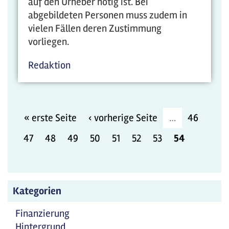
auf den Urheber nötig ist. Bei
abgebildeten Personen muss zudem in
vielen Fällen deren Zustimmung
vorliegen.
Redaktion
« erste Seite
‹ vorherige Seite
…
46
47
48
49
50
51
52
53
54
Kategorien
Finanzierung
Hintergrund