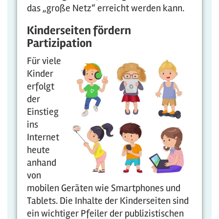
das „große Netz“ erreicht werden kann.
Kinderseiten fördern
Partizipation
Für viele
Kinder
erfolgt
der
Einstieg
ins
Internet
heute
anhand
von
mobilen Geräten wie Smartphones und
Tablets. Die Inhalte der Kinderseiten sind
ein wichtiger Pfeiler der publizistischen