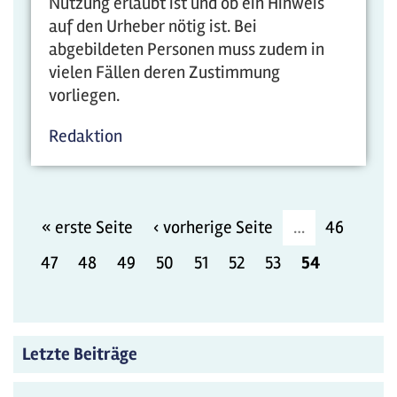
Nutzung erlaubt ist und ob ein Hinweis
auf den Urheber nötig ist. Bei
abgebildeten Personen muss zudem in
vielen Fällen deren Zustimmung
vorliegen.
Redaktion
« erste Seite
‹ vorherige Seite
…
46
47
48
49
50
51
52
53
54
Letzte Beiträge