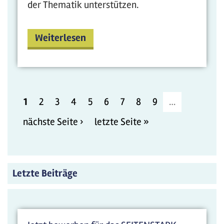
der Thematik unterstützen.
Weiterlesen
1
2
3
4
5
6
7
8
9
…
nächste Seite ›
letzte Seite »
Letzte Beiträge