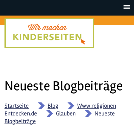
Toggle
navigat
Neueste Blogbeiträge
Startseite
»
Blog
»
Www.religionen
Entdecken.de
»
Glauben
»
Neueste
Blogbeiträge