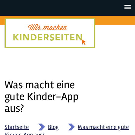
Toggle
navigat
Was macht eine
gute Kinder-App
aus?
Startseite
»
Blog
»
Was macht eine gute
Kinder-App aus?