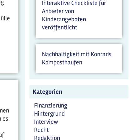
ig
Interaktive Checkliste für
Anbieter von
Fülle
Kinderangeboten
veröffentlicht
Nachhaltigkeit mit Konrads
Komposthaufen
Kategorien
Finanzierung
nnen
Hintergrund
n es
Interview
Recht
uf
Redaktion