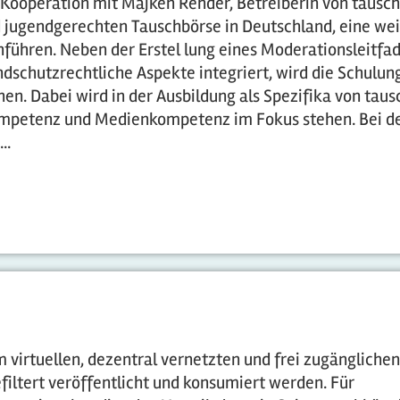
 Kooperation mit Majken Rehder, Betreiberin von tausc
nd jugendgerechten Tauschbörse in Deutschland, eine we
ühren. Neben der Erstel lung eines Moderationsleitfad
schutzrechtliche Aspekte integriert, wird die Schulun
en. Dabei wird in der Ausbildung als Spezifika von taus
ompetenz und Medienkompetenz im Fokus stehen. Bei d
..
virtuellen, dezentral vernetzten und frei zugänglichen
iltert veröffentlicht und konsumiert werden. Für