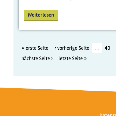
Weiterlesen
« erste Seite
‹ vorherige Seite
…
40
nächste Seite ›
letzte Seite »
Datens