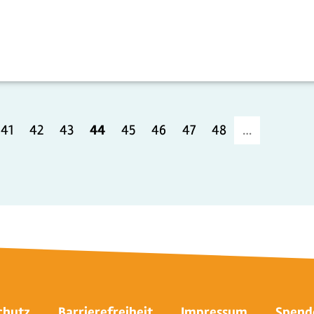
41
42
43
44
45
46
47
48
…
chutz
Barrierefreiheit
Impressum
Spend