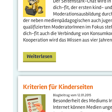
Der Seitenstark-Chat wird in
dich-fit, der ersten kind- u
Moderationsausbildung durchf
der neben medienpädagogischen auch jugend
qualifizierten ModeratorInnen im Fokus steh
dich-fit auch die Verbindung von Konsumk
Kooperation wird das Wissen aus vier Jahren.
Weiterlesen
Kriterien für Kinderseiten
Blogbeitrag vom
12.01.2015
Besonderheit des Mediums Im 
Internet können Medien ungef