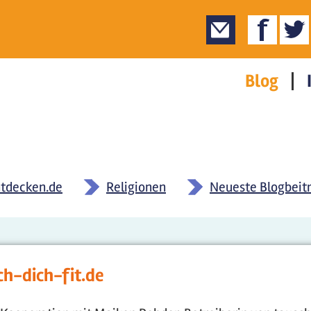
Blog
tdecken.de
»
Religionen
»
Neueste Blogbeit
h-dich-fit.de