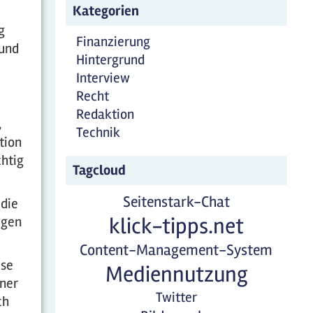
Kategorien
g
Finanzierung
 und
Hintergrund
Interview
Recht
Redaktion
,
Technik
tion
htig
Tagcloud
Seitenstark-Chat
 die
klick-tipps.net
igen
Content-Management-System
ese
Mediennutzung
iner
Twitter
ch