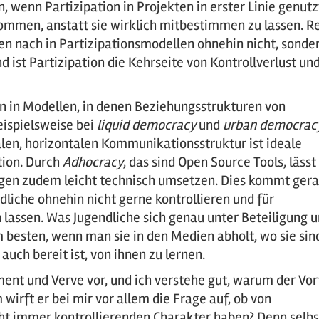
, wenn Partizipation in Projekten in erster Linie genutz
kommen, anstatt sie wirklich mitbestimmen zu lassen. R
n nach in Partizipationsmodellen ohnehin nicht, sonde
ist Partizipation die Kehrseite von Kontrollverlust un
en in Modellen, in denen Beziehungsstrukturen von
eispielsweise bei
liquid democracy
und
urban democrac
ralen, horizontalen Kommunikationsstruktur ist ideale
tion. Durch
Adhocracy
, das sind Open Source Tools, lässt
ungen zudem leicht technisch umsetzen. Dies kommt ger
dliche ohnehin nicht gerne kontrollieren und für
 lassen. Was Jugendliche sich genau unter Beteiligung 
besten, wenn man sie in den Medien abholt, wo sie sin
ch bereit ist, von ihnen zu lernen.
ent und Verve vor, und ich verstehe gut, warum der Vor
irft er bei mir vor allem die Frage auf, ob von
t immer kontrollierenden Charakter haben? Denn selbs