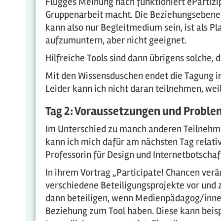
Flügges Meinung nach funktioniert ePartizi
Gruppenarbeit macht. Die Beziehungsebene z
kann also nur Begleitmedium sein, ist als Pl
aufzumuntern, aber nicht geeignet.
Hilfreiche Tools sind dann übrigens solche,
Mit den Wissensduschen endet die Tagung in
Leider kann ich nicht daran teilnehmen, wei
Tag 2: Voraussetzungen und Proble
Im Unterschied zu manch anderen Teilnehme
kann ich mich dafür am nächsten Tag relativ
Professorin für Design und Internetbotscha
In ihrem Vortrag „Participate! Chancen verä
verschiedene Beteiligungsprojekte vor und z
dann beteiligen, wenn Medienpädagog/innen 
Beziehung zum Tool haben. Diese kann beispi