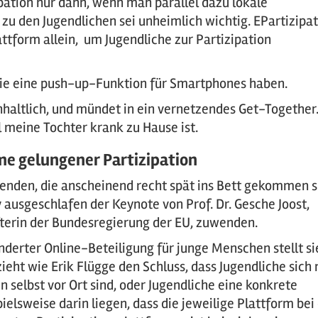
pation nur dann, wenn man parallel dazu lokale
u den Jugendlichen sei unheimlich wichtig. EPartizipat
attform allein, um Jugendliche zur Partizipation
 die eine push-up-Funktion für Smartphones haben.
haltlich, und mündet in ein vernetzendes Get-Together
l meine Tochter krank zu Hause ist.
me gelungener Partizipation
nden, die anscheinend recht spät ins Bett gekommen s
 ausgeschlafen der Keynote von Prof. Dr. Gesche Joost,
fterin der Bundesregierung der EU, zuwenden.
nderter Online-Beteiligung für junge Menschen stellt si
ieht wie Erik Flügge den Schluss, dass Jugendliche sich 
selbst vor Ort sind, oder Jugendliche eine konkrete
elsweise darin liegen, dass die jeweilige Plattform bei