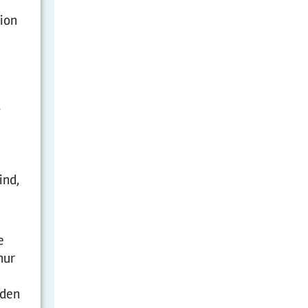
ion
.
ind,
e
nur
 den