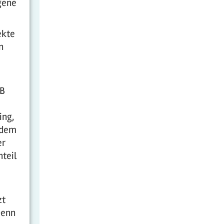
gene
ekte
n
AB
ing,
t dem
er
teil
zt
Denn