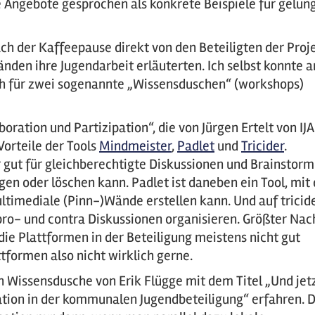
Angebote gesprochen als konkrete Beispiele für gelun
ach der Kaffeepause direkt von den Beteiligten der Proj
den ihre Jugendarbeit erläuterten. Ich selbst konnte a
ch für zwei sogenannte „Wissensduschen“ (workshops)
oration und Partizipation“, die von Jürgen Ertelt von IJ
Vorteile der Tools
Mindmeister
,
Padlet
und
Tricider
.
 gut für gleichberechtigte Diskussionen und Brainstorm
ügen oder löschen kann. Padlet ist daneben ein Tool, mi
ltimediale (Pinn-)Wände erstellen kann. Und auf tricid
o- und contra Diskussionen organisieren. Größter Nach
 die Plattformen in der Beteiligung meistens nicht gut
tformen also nicht wirklich gerne.
en Wissensdusche von Erik Flügge mit dem Titel „Und jet
pation in der kommunalen Jugendbeteiligung“ erfahren. 