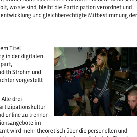
t, wo sie sind, bleibt die Partizipation verordnet und
igenentwicklung und gleichberechtigte Mitbestimmung de
dem Titel
g in der digitalen
hpart,
Judith Strohm und
chter vorgestellt
.
Alle drei
rtizipationskultur
nd online zu trennen
ationsangebote im
amt wird mehr theoretisch über die personellen und