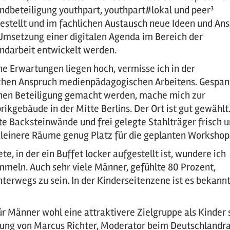
ndbeteiligung youthpart, youthpart#lokal und peer³
estellt und im fachlichen Austausch neue Ideen und An
Umsetzung einer digitalen Agenda im Bereich der
ndarbeit entwickelt werden.
e Erwartungen liegen hoch, vermisse ich in der
ischen Anspruch medienpädagogischen Arbeitens. Gespan
schen Beteiligung gemacht werden, mache mich zur
ikgebäude in der Mitte Berlins. Der Ort ist gut gewählt.
e Backsteinwände und frei gelegte Stahlträger frisch 
kleinere Räume genug Platz für die geplanten Workshop
te, in der ein Buffet locker aufgestellt ist, wundere ich
mmeln. Auch sehr viele Männer, gefühlte 80 Prozent,
erwegs zu sein. In der Kinderseitenzene ist es bekannt
r Männer wohl eine attraktivere Zielgruppe als Kinder 
agung von Marcus Richter, Moderator beim Deutschlandr