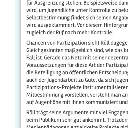
für Ausgrenzung stehen. Beispielsweise dann
wird, um Jugendliche unter Kontrolle zu be
Selbstbestimmung findet sich seinen Angabe
wird ausgeklammert. Vor diesem Hintergrund 
zugleich der Ruf nach mehr Kontrolle.
Chancen von Partizipation sieht Röll dageg
Gleichgesinnten maßgeblich sind, wie das b
Fall ist. Gerade das Netz mit seiner dezent
Voraussetzungen für diese Art der Partizipa
die Beteiligung an öffentlichen Entscheid
auch der Jugendarbeit zu Gute, da sich Jugen
Partizipations-Projekte instrumentalisieren
Mitbestimmung vorstellen, versteht man am 
auf Augenhöhe mit ihnen kommuniziert und au
Röll trägt seine Argumente mit viel Engagem
beim Publikum sehr gut ankommt. Trotzdem w
Medienpädagogen entwickelte Projekte nich