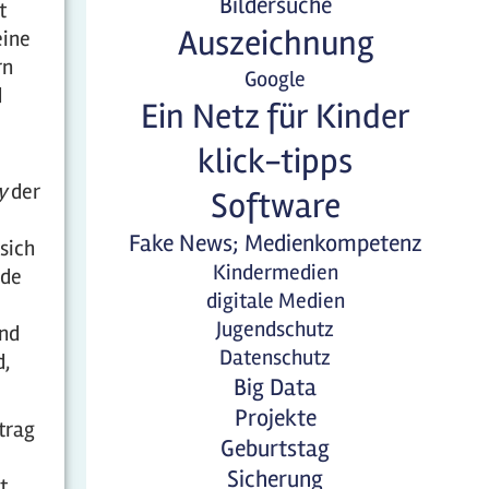
Bildersuche
t
Auszeichnung
eine
rn
Google
d
Ein Netz für Kinder
klick-tipps
y
der
Software
Fake News; Medienkompetenz
 sich
Kindermedien
ade
digitale Medien
Jugendschutz
und
Datenschutz
d,
Big Data
Projekte
trag
Geburtstag
Sicherung
t