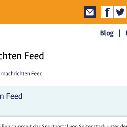
Blog
chten Feed
rnachrichten Feed
n Feed
ilien sammelt das Sportportal von Seitenstark unter de