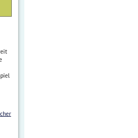
eit
e
piel
cher