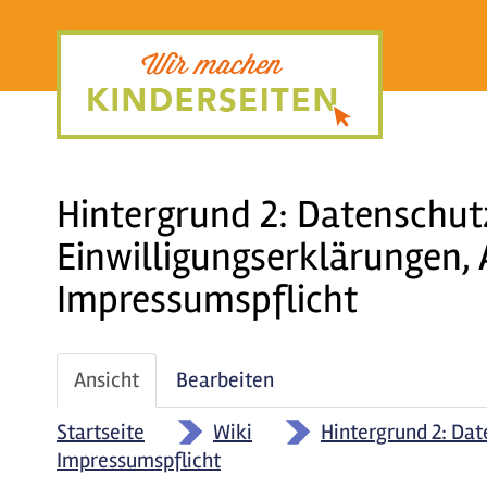
Direkt
zum
Inhalt
Hintergrund 2: Datenschut
Einwilligungserklärungen,
Impressumspflicht
Haupt-
Ansicht
(aktiver
Bearbeiten
Reiter
Reiter)
Startseite
»
Wiki
»
Hintergrund 2: Dat
Impressumspflicht