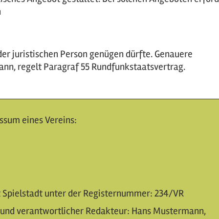
n
der juristischen Person genügen dürfte. Genauere
ann, regelt Paragraf 55 Rundfunkstaatsvertrag.
essum eines Vereins:
t Spielstadt unter der Registernummer: 234/VR
 und verantwortlicher Redakteur: Hans Mustermann,