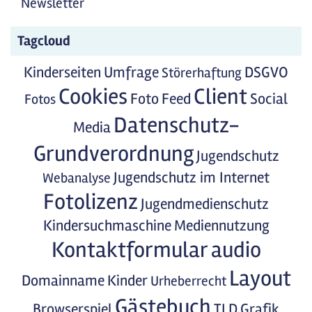
Newsletter
Tagcloud
Kinderseiten
Umfrage
DSGVO
Störerhaftung
Cookies
Client
Foto
Feed
Social
Fotos
Datenschutz-
Media
Grundverordnung
Jugendschutz
Jugendschutz im Internet
Webanalyse
Fotolizenz
Jugendmedienschutz
Kindersuchmaschine
Mediennutzung
Kontaktformular
audio
Layout
Domainname
Kinder
Urheberrecht
Gästebuch
Browserspiel
TLD
Grafik