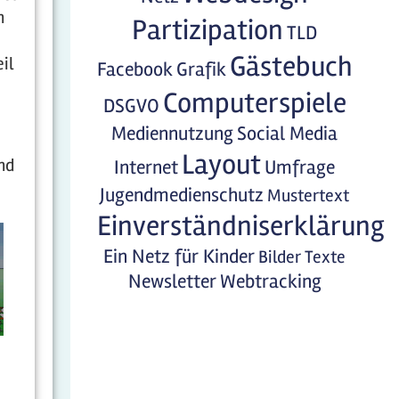
n
Partizipation
TLD
Gästebuch
il
Facebook
Grafik
Computerspiele
DSGVO
Mediennutzung
Social Media
Layout
nd
Internet
Umfrage
Jugendmedienschutz
Mustertext
Einverständniserklärung
Ein Netz für Kinder
Bilder
Texte
Newsletter
Webtracking