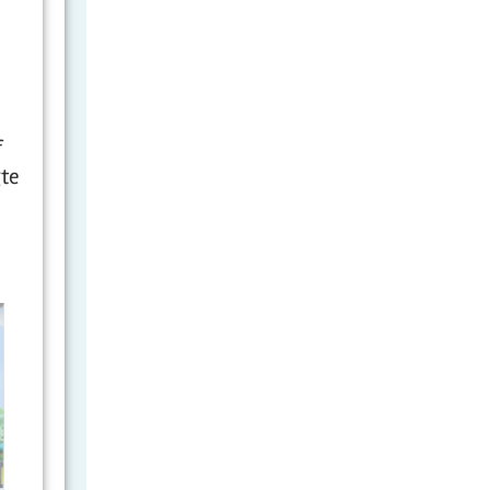
f
gte