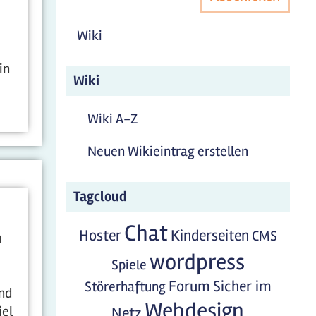
Wiki
in
Wiki
Wiki A-Z
Neuen Wikieintrag erstellen
Tagcloud
Chat
Hoster
Kinderseiten
CMS
u
wordpress
Spiele
Forum
Sicher im
Störerhaftung
und
Webdesign
iel
Netz