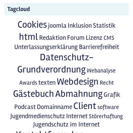
Tagcloud
Cookies
joomla
Inklusion
Statistik
html
Redaktion
Forum
Lizenz
CMS
Unterlassungserklärung
Barrierefreiheit
Datenschutz-
Grundverordnung
Webanalyse
Webdesign
texten
Awards
Recht
Gästebuch
Abmahnung
Grafik
Client
Podcast
Domainname
software
Jugendmedienschutz
Internet
Störerhaftung
Jugendschutz im Internet