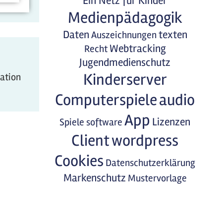
Ein Netz für Kinder
Medienpädagogik
Daten
texten
Auszeichnungen
Webtracking
Recht
Jugendmedienschutz
Kinderserver
mation
Computerspiele
audio
App
Lizenzen
Spiele
software
Client
wordpress
Cookies
Datenschutzerklärung
Markenschutz
Mustervorlage