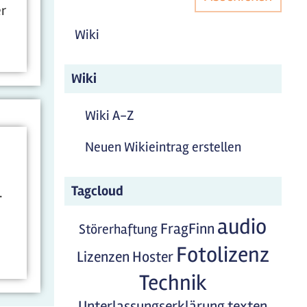
er
Wiki
Wiki
Wiki A-Z
Neuen Wikieintrag erstellen
Tagcloud
.
audio
FragFinn
Störerhaftung
Fotolizenz
Lizenzen
Hoster
Technik
Unterlassungserklärung
texten