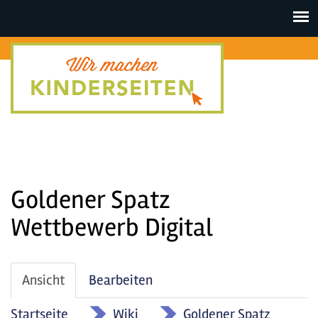
Toggle
navigat
Goldener Spatz
Wettbewerb Digital
Haupt-
Ansicht
(aktiver
Bearbeiten
Reiter
Reiter)
Startseite
»
Wiki
»
Goldener Spatz