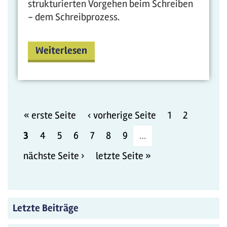
strukturierten Vorgehen beim Schreiben
- dem Schreibprozess.
Weiterlesen
« erste Seite
‹ vorherige Seite
1
2
3
4
5
6
7
8
9
…
nächste Seite ›
letzte Seite »
Letzte Beiträge