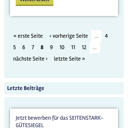
« erste Seite
‹ vorherige Seite
…
4
5
6
7
8
9
10
11
12
…
nächste Seite ›
letzte Seite »
Letzte Beiträge
Jetzt bewerben für das SEITENSTARK-
GÜTESIEGEL