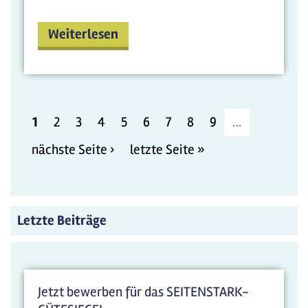
Weiterlesen
1
2
3
4
5
6
7
8
9
…
nächste Seite ›
letzte Seite »
Letzte Beiträge
Jetzt bewerben für das SEITENSTARK-