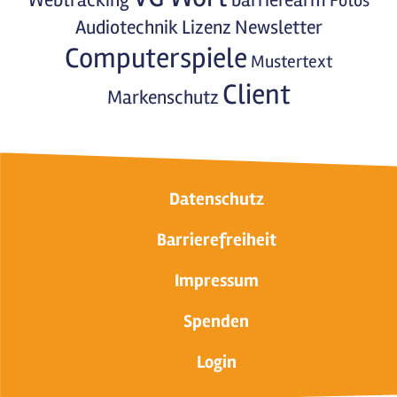
Webtracking
barrierearm
Fotos
Audiotechnik
Lizenz
Newsletter
Computerspiele
Mustertext
Client
Markenschutz
Datenschutz
Barrierefreiheit
Impressum
Spenden
Login