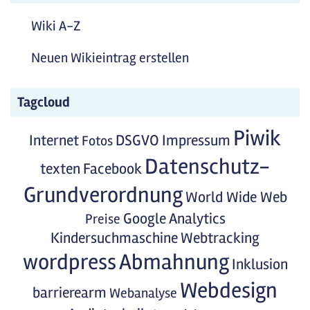
Wiki A-Z
Neuen Wikieintrag erstellen
Tagcloud
Piwik
Internet
DSGVO
Impressum
Fotos
Datenschutz-
texten
Facebook
Grundverordnung
World Wide Web
Google Analytics
Preise
Kindersuchmaschine
Webtracking
wordpress
Abmahnung
Inklusion
Webdesign
barrierearm
Webanalyse