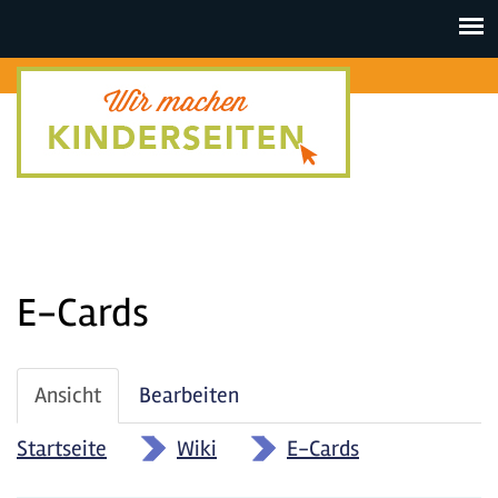
Toggle
navigat
E-Cards
Haupt-
Ansicht
(aktiver
Bearbeiten
Reiter
Reiter)
Startseite
»
Wiki
»
E-Cards