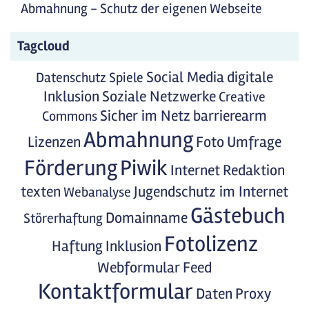
Abmahnung - Schutz der eigenen Webseite
Tagcloud
Social Media
digitale
Datenschutz
Spiele
Inklusion
Soziale Netzwerke
Creative
Sicher im Netz
barrierearm
Commons
Abmahnung
Lizenzen
Foto
Umfrage
Förderung
Piwik
Internet
Redaktion
texten
Jugendschutz im Internet
Webanalyse
Gästebuch
Domainname
Störerhaftung
Fotolizenz
Haftung
Inklusion
Webformular
Feed
Kontaktformular
Daten
Proxy