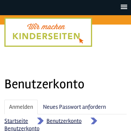
Toggle
navigat
Benutzerkonto
Haupt-
Anmelden
(aktiver
Neues Passwort anfordern
Reiter
Reiter)
Startseite
»
Benutzerkonto
»
Benutzerkonto